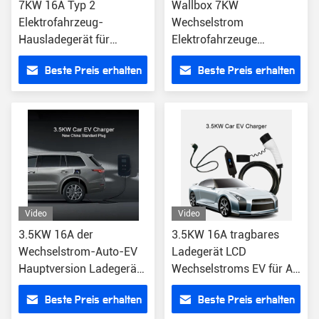
7KW 16A Typ 2
Wallbox 7KW
Elektrofahrzeug-
Wechselstrom
Hausladegerät für
Elektrofahrzeuge
Wallbox GB/T bis zu
Heimatladestation CE
Beste Preis erhalten
Beste Preis erhalten
7KW Ladeleistung
Phase 3
Video
Video
3.5KW 16A der
3.5KW 16A tragbares
Wechselstrom-Auto-EV
Ladegerät LCD
Hauptversion Ladegerät-
Wechselstroms EV für Art
Stations-GB/T 20234-2
EV US SAE J1772 -
Beste Preis erhalten
Beste Preis erhalten
Stecker 2