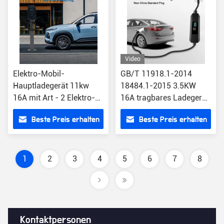
Video
Elektro-Mobil-
GB/T 11918.1-2014
Hauptladegerät 11kw
18484.1-2015 3.5KW
16A mit Art - 2 Elektro-
16A tragbares Ladegerät
Mobil GB/T
LCD Wechselstroms EV
Beste Preis erhalten
Beste Preis erhalten
1
2
3
4
5
6
7
8
Kontaktpersonen