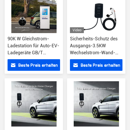
Video
90K W Gleichstrom-
Sicherheits-Schutz des
Ladestation für Auto-EV-
Ausgangs-3.5KW
Ladegeräte GB/T
Wechselstrom-Wand-
Zertifikat CAN
Kasten-Elektro-Mobil-
Beste Preis erhalten
Beste Preis erhalten
Kommunikation
Ladegerät-IP65 12
kommerziell schnell eine
Maschine zwei Waffen