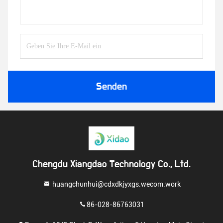
Senden
Chengdu Xiangdao Technology Co., Ltd.
huangchunhui@cdxdkjyxgs.wecom.work
86-028-86763031