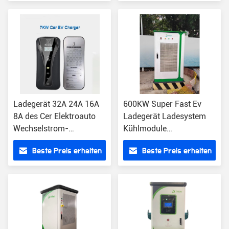
Ladegerät 32A 24A 16A
600KW Super Fast Ev
8A des Cer Elektroauto
Ladegerät Ladesystem
Wechselstrom-
Kühlmodule
Ladegerät-7KW Auto-EV
Schnellladung CCS2
Beste Preis erhalten
Beste Preis erhalten
justierbar
CCS1 GB/T