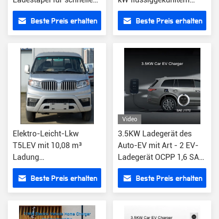
Laden angepasst OCPP
Supercharger einfach
Beste Preis erhalten
Beste Preis erhalten
aufladen
Video
Elektro-Leicht-Lkw
3.5KW Ladegerät des
T5LEV mit 10,08 m³
Auto-EV mit Art - 2 EV-
Ladung
Ladegerät OCPP 1,6 SAE
MP5/GPS/Bluetooth
J1772
Beste Preis erhalten
Beste Preis erhalten
(Unternehmertyp)