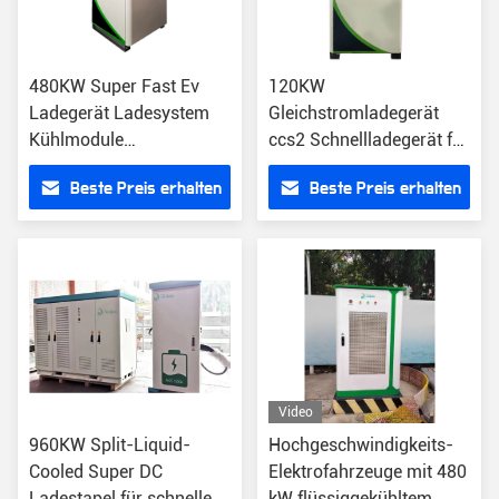
480KW Super Fast Ev
120KW
Ladegerät Ladesystem
Gleichstromladegerät
Kühlmodule
ccs2 Schnellladegerät für
Schnellladung CCS2
kommerzielle
Beste Preis erhalten
Beste Preis erhalten
CCS1 GB/T
Elektrofahrzeuge Wifi 4G
OCPP1.6 mit Bezahlung
IK54 Chademo
Video
960KW Split-Liquid-
Hochgeschwindigkeits-
Cooled Super DC
Elektrofahrzeuge mit 480
Ladestapel für schnelles
kW flüssiggekühltem