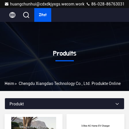
huangchunhui@cdxdkjyxgs.wecom.work
86-028-86763031
Zitat
Produits
Heim
>
Chengdu Xiangdao Technology Co., Ltd. Produkte Online
Produkt