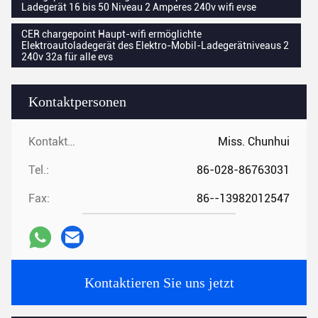
Ladegerät 16 bis 50 Niveau 2 Amperes 240v wifi evse
CER chargepoint Haupt-wifi ermöglichte
Elektroautoladegerät des Elektro-Mobil-Ladegerätniveaus 2
240v 32a für alle evs
Kontaktpersonen
Kontaktpersonen:
Miss. Chunhui
Tel.:
86-028-86763031
Fax:
86--13982012547
Kontaktieren Sie uns jetzt