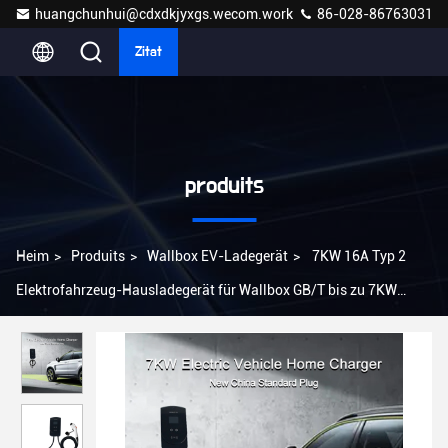
huangchunhui@cdxdkjyxgs.wecom.work
86-028-86763031
Zitat
produits
Heim
>
Produits
>
Wallbox EV-Ladegerät
>
7KW 16A Typ 2
Elektrofahrzeug-Hausladegerät für Wallbox GB/T bis zu 7KW
Ladeleistung