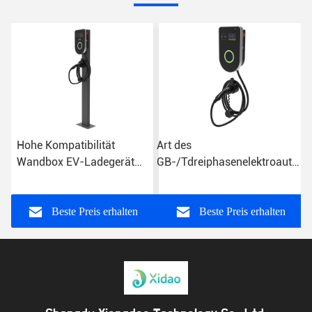
Hohe Kompatibilität
Art des
S
Wandbox EV-Ladegerät
GB-/Tdreiphasenelektroauto-
CE Wandmontierte EV-
Ladegerät-11KW - 2
L
Ladestation
Hauptaufladungspunkt
E
Beste Preis erhalten
Beste Preis erhalten