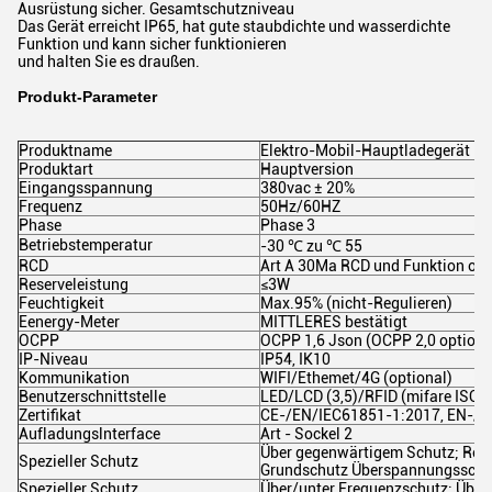
Ausrüstung sicher. Gesamtschutzniveau
Das Gerät erreicht IP65, hat gute staubdichte und wasserdichte
Funktion und kann sicher funktionieren
und halten Sie es draußen.
Produkt-Parameter
Produktname
Elektro-Mobil-Hauptladegerät
Produktart
Hauptversion
Eingangsspannung
380vac ± 20%
Frequenz
50Hz/60HZ
Phase
Phase 3
Betriebstemperatur
-30 ℃ zu ℃ 55
RCD
Art A 30Ma RCD und Funktion ode
Reserveleistung
≤3W
Feuchtigkeit
Max.95% (nicht-Regulieren)
Eenergy-Meter
MITTLERES bestätigt
OCPP
OCPP 1,6 Json (OCPP 2,0 optiona
IP-Niveau
IP54, IK10
Kommunikation
WIFI/Ethemet/4G (optional)
Benutzerschnittstelle
LED/LCD (3,5)/RFID (mifare ISO u
Zertifikat
CE-/EN/IEC61851-1:2017, EN-/I
Aufladungslnterface
Art - Sockel 2
Über gegenwärtigem Schutz; Resi
Spezieller Schutz
Grundschutz Überspannungsschut
Spezieller Schutz
Über/unter Frequenzschutz; Über