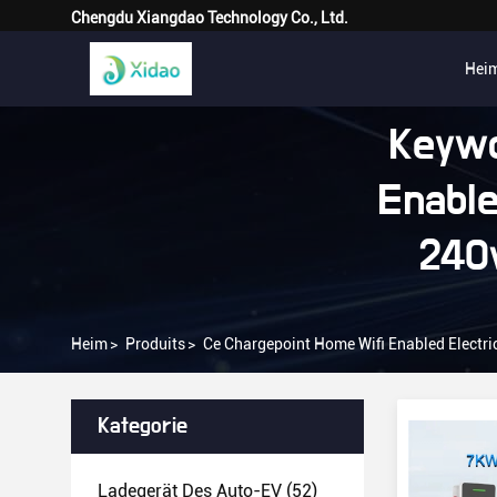
Chengdu Xiangdao Technology Co., Ltd.
Hei
Keywo
Enable
240v
Heim
>
Produits
>
Ce Chargepoint Home Wifi Enabled Electric
Kategorie
Ladegerät Des Auto-EV
(52)