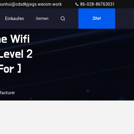
hunhui@cdxdkjyxgs.wecom.work
86-028-86763031
Einkaufen
German
Zitat
e Wifi
Level 2
For ]
facturer