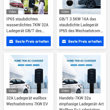
Video
Video
IP65 staubdichtes
GB/T 3.5KW 16A das
wasserdichtes 7KW 32A
staubdichte Ladegerät
Ladegerät GB/T des
IP65 des Wechselstrom-
Wechselstrom-Wand-
Wand-Kasten-EV
Beste Preis erhalten
Beste Preis erhalten
Kasten-EV
imprägniern
Video
Video
32A Ladegerät wallbox
Handels-7KW 32a
Wechselstroms 7KW EV
einphasige Ladegerät-Art
Wallbox Ev Ladestation