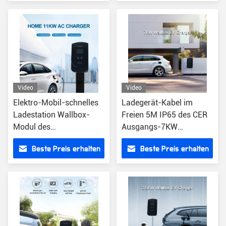
Video
Video
Elektro-Mobil-schnelles
Ladegerät-Kabel im
Ladestation Wallbox-
Freien 5M IP65 des CER
Modul des
Ausgangs-7KW
Ausgangs11kw der
Wechselstrom-Wand-
Beste Preis erhalten
Beste Preis erhalten
Aufladung
Kasten-EV Iec 61851