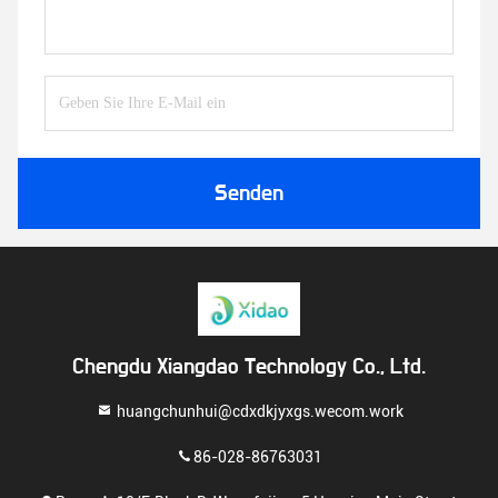
Senden
Chengdu Xiangdao Technology Co., Ltd.
huangchunhui@cdxdkjyxgs.wecom.work
86-028-86763031