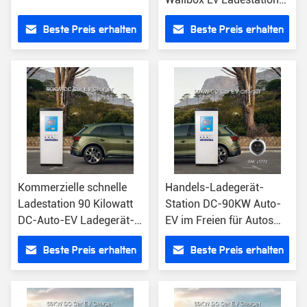
Wechselstroms - 2
Beste Preis erhalten
Beste Preis erhalten
schnell aufladendes
Auto-Ladegerät
Kommerzielle schnelle
Handels-Ladegerät-
Ladestation 90 Kilowatt
Station DC-90KW Auto-
DC-Auto-EV Ladegerät-
EV im Freien für Autos
Station CER-
SAE J1772
Beste Preis erhalten
Beste Preis erhalten