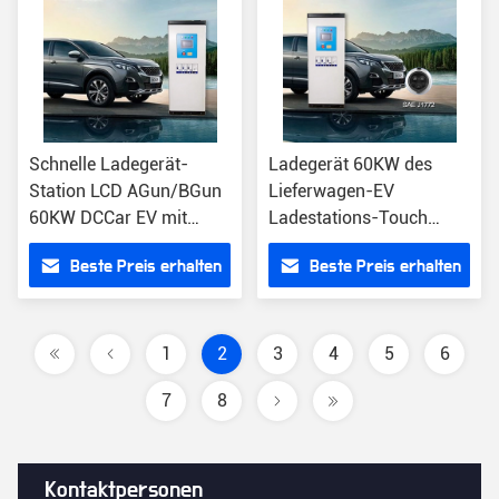
Schnelle Ladegerät-
Ladegerät 60KW des
Station LCD AGun/BGun
Lieferwagen-EV
60KW DCCar EV mit
Ladestations-Touch
Zahlungen CER
Screen SAE J1772 DCs
Beste Preis erhalten
Beste Preis erhalten
EV
1
2
3
4
5
6
7
8
Kontaktpersonen