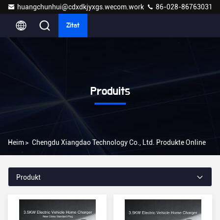
huangchunhui@cdxdkjyxgs.wecom.work
86-028-86763031
Zitat
Produits
Heim
>
Chengdu Xiangdao Technology Co., Ltd. Produkte Online
Produkt