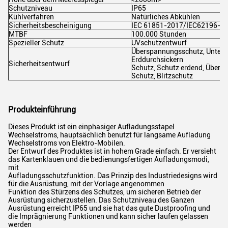
Schutzniveau
IP65
Kühlverfahren
Natürliches Abkühlen
Sicherheitsbescheinigung
IEC 61851-2017/IEC62196-2:
MTBF
100.000 Stunden
Spezieller Schutz
UVschutzentwurf
Überspannungsschutz, Unters
Erddurchsickern
Sicherheitsentwurf
Schutz, Schutz erdend, Übert
Schutz, Blitzschutz
Produkteinführung
Dieses Produkt ist ein einphasiger Aufladungsstapel
Wechselstroms, hauptsächlich benutzt für langsame Aufladung
Wechselstroms von Elektro-Mobilen.
Der Entwurf des Produktes ist in hohem Grade einfach. Er versieht
das Kartenklauen und die bedienungsfertigen Aufladungsmodi,
mit
Aufladungsschutzfunktion. Das Prinzip des Industriedesigns wird
für die Ausrüstung, mit der Vorlage angenommen
Funktion des Stürzens des Schutzes, um sicheren Betrieb der
Ausrüstung sicherzustellen. Das Schutzniveau des Ganzen
Ausrüstung erreicht IP65 und sie hat das gute Dustproofing und
die Imprägnierung Funktionen und kann sicher laufen gelassen
werden