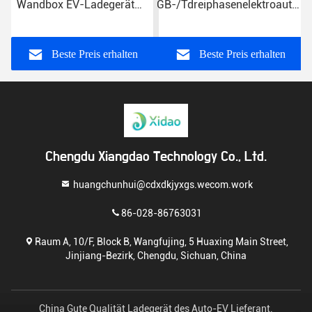
Wandbox EV-Ladegerät
GB-/Tdreiphasenelektroauto-
CE Wandmontierte EV-
Ladegerät-11KW - 2
Ladestation
Hauptaufladungspunkt
Beste Preis erhalten
Beste Preis erhalten
Chengdu Xiangdao Technology Co., Ltd.
huangchunhui@cdxdkjyxgs.wecom.work
86-028-86763031
Raum A, 10/F, Block B, Wangfujing, 5 Huaxing Main Street,
Jinjiang-Bezirk, Chengdu, Sichuan, China
China Gute Qualität Ladegerät des Auto-EV Lieferant.