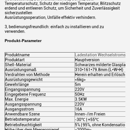
Temperaturschutz, Schutz der niedrigen Temperatur, Blitzschutz
erdend und entleeren Schutz, um Sicherheit und Zuverlässigkeit
sicherzustellen
Ausrüstungsoperation, Unfälle effektiv verhindern.
3, bedienungsfreundlich: einfach zu installieren und zu
verwenden.
Produkt-Parameter
Produktname
Ladestation Wechselstroms E
Produktart
Hauptversion
Shell-Material
Schwarzes milderte Glasplatt
Ausrüstungsmaß
310*161*79.8mm (L*W*H)
Verdrahten von Methode
Herein erhalten und Erlöschen 
Ausrüstungsgewicht
<6kg>
Gewehrlänge
5m
Eingangsspannung
220V
Eingegebene Frequenz
50Hz
Max. Energie
3.5KW
Ausgangsspannung
220V
Ausgangsstrom
16A
Anwendbare Szene
Innen-/im Freien
Betriebstemperatur
-30℃ | +55℃
Betriebsfeuchtigkeit
5% | 95%, ohne Kondensation
Höhe über dem Meeresspiegel
<2000m>