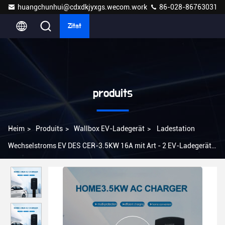
huangchunhui@cdxdkjyxgs.wecom.work
86-028-86763031
Zitat
produits
Heim
>
Produits
>
Wallbox EV-Ladegerät
>
Ladestation
Wechselstroms EV DES CER-3.5KW 16A mit Art - 2 EV-Ladegerät
OCPP1.6