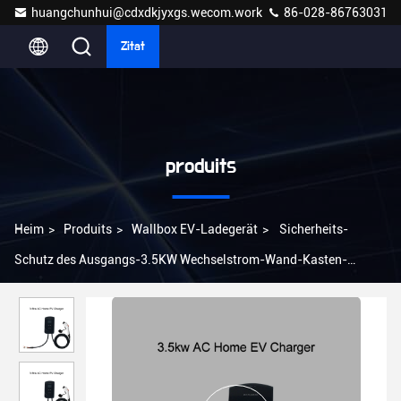
huangchunhui@cdxdkjyxgs.wecom.work
86-028-86763031
Zitat
produits
Heim
>
Produits
>
Wallbox EV-Ladegerät
>
Sicherheits-
Schutz des Ausgangs-3.5KW Wechselstrom-Wand-Kasten-
Elektro-Mobil-Ladegerät-IP65 12