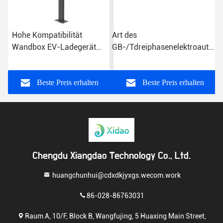
Hohe Kompatibilität
Art des
Wandbox EV-Ladegerät
GB-/Tdreiphasenelektroauto-
CE Wandmontierte EV-
Ladegerät-11KW - 2
Ladestation
Hauptaufladungspunkt
Beste Preis erhalten
Beste Preis erhalten
Chengdu Xiangdao Technology Co., Ltd.
huangchunhui@cdxdkjyxgs.wecom.work
86-028-86763031
Raum A, 10/F, Block B, Wangfujing, 5 Huaxing Main Street,