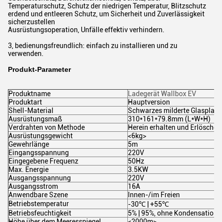
Temperaturschutz, Schutz der niedrigen Temperatur, Blitzschutz
erdend und entleeren Schutz, um Sicherheit und Zuverlässigkeit
sicherzustellen
Ausrüstungsoperation, Unfälle effektiv verhindern.
3, bedienungsfreundlich: einfach zu installieren und zu
verwenden.
Produkt-Parameter
Produktname
Ladegerät Wallbox EV
Produktart
Hauptversion
Shell-Material
Schwarzes milderte Glasplatt
Ausrüstungsmaß
310*161*79.8mm (L*W*H)
Verdrahten von Methode
Herein erhalten und Erlöschen 
Ausrüstungsgewicht
<6kg>
Gewehrlänge
5m
Eingangsspannung
220V
Eingegebene Frequenz
50Hz
Max. Energie
3.5KW
Ausgangsspannung
220V
Ausgangsstrom
16A
Anwendbare Szene
Innen-/im Freien
Betriebstemperatur
-30℃ | +55℃
Betriebsfeuchtigkeit
5% | 95%, ohne Kondensation
Höhe über dem Meeresspiegel
<2000m>