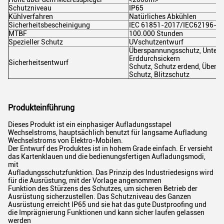
Schutzniveau
IP65
Kühlverfahren
Natürliches Abkühlen
Sicherheitsbescheinigung
IEC 61851-2017/IEC62196-2:
MTBF
100.000 Stunden
Spezieller Schutz
UVschutzentwurf
Überspannungsschutz, Unters
Erddurchsickern
Sicherheitsentwurf
Schutz, Schutz erdend, Übert
Schutz, Blitzschutz
Produkteinführung
Dieses Produkt ist ein einphasiger Aufladungsstapel
Wechselstroms, hauptsächlich benutzt für langsame Aufladung
Wechselstroms von Elektro-Mobilen.
Der Entwurf des Produktes ist in hohem Grade einfach. Er versieht
das Kartenklauen und die bedienungsfertigen Aufladungsmodi,
mit
Aufladungsschutzfunktion. Das Prinzip des Industriedesigns wird
für die Ausrüstung, mit der Vorlage angenommen
Funktion des Stürzens des Schutzes, um sicheren Betrieb der
Ausrüstung sicherzustellen. Das Schutzniveau des Ganzen
Ausrüstung erreicht IP65 und sie hat das gute Dustproofing und
die Imprägnierung Funktionen und kann sicher laufen gelassen
werden