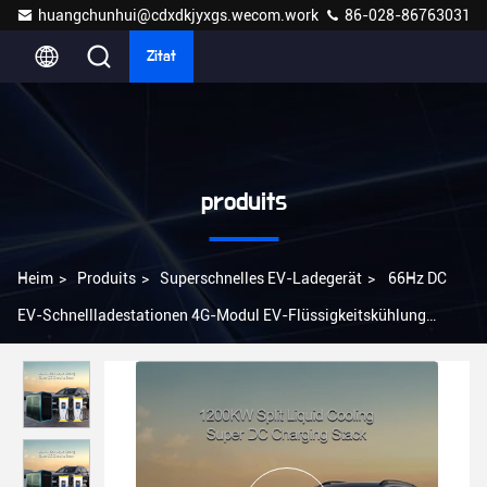
huangchunhui@cdxdkjyxgs.wecom.work
86-028-86763031
Zitat
produits
Heim
>
Produits
>
Superschnelles EV-Ladegerät
>
66Hz DC
EV-Schnellladestationen 4G-Modul EV-Flüssigkeitskühlung
Lüfterleistung 90W