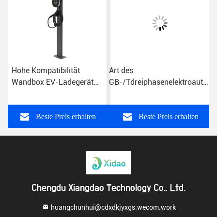
Hohe Kompatibilität
Art des
Wandbox EV-Ladegerät
GB-/Tdreiphasenelektroauto-
CE Wandmontierte EV-
Ladegerät-11KW - 2
Ladestation
Hauptaufladungspunkt
Beste Preis erhalten
Beste Preis erhalten
Chengdu Xiangdao Technology Co., Ltd.
huangchunhui@cdxdkjyxgs.wecom.work