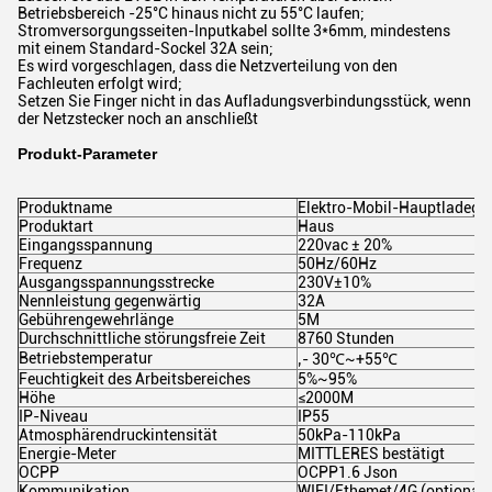
Betriebsbereich -25°C hinaus nicht zu 55°C laufen;
Stromversorgungsseiten-Inputkabel sollte 3*6mm, mindestens
mit einem Standard-Sockel 32A sein;
Es wird vorgeschlagen, dass die Netzverteilung von den
Fachleuten erfolgt wird;
Setzen Sie Finger nicht in das Aufladungsverbindungsstück, wenn
der Netzstecker noch an anschließt
Produkt-Parameter
Produktname
Elektro-Mobil-Hauptladege
Produktart
Haus
Eingangsspannung
220vac ± 20%
Frequenz
50Hz/60Hz
Ausgangsspannungsstrecke
230V±10%
Nennleistung gegenwärtig
32A
Gebührengewehrlänge
5M
Durchschnittliche störungsfreie Zeit
8760 Stunden
Betriebstemperatur
‚- 30℃~+55℃
Feuchtigkeit des Arbeitsbereiches
5%~95%
Höhe
≤2000M
IP-Niveau
IP55
Atmosphärendruckintensität
50kPa-110kPa
Energie-Meter
MITTLERES bestätigt
OCPP
OCPP1.6 Json
Kommunikation
WIFI/Ethemet/4G (optional)