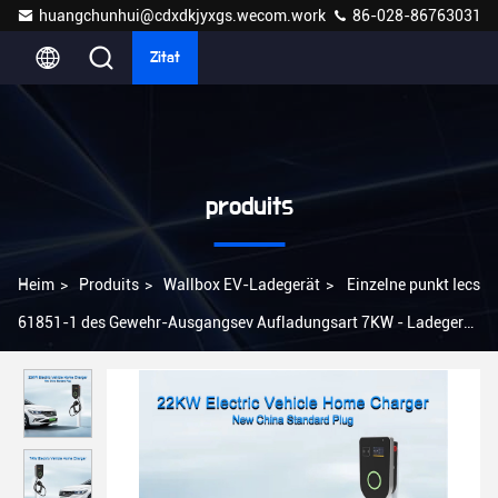
huangchunhui@cdxdkjyxgs.wecom.work
86-028-86763031
Zitat
produits
Heim
>
Produits
>
Wallbox EV-Ladegerät
>
Einzelne punkt Iecs
61851-1 des Gewehr-Ausgangsev Aufladungsart 7KW - Ladegerät
2