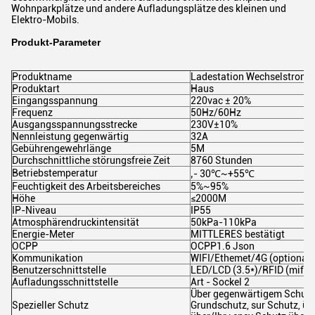
Wohnparkplätze und andere Aufladungsplätze des kleinen und
Elektro-Mobils.
Produkt-Parameter
Produktname
Ladestation Wechselstroms
Produktart
Haus
Eingangsspannung
220vac ± 20%
Frequenz
50Hz/60Hz
Ausgangsspannungsstrecke
230V±10%
Nennleistung gegenwärtig
32A
Gebührengewehrlänge
5M
Durchschnittliche störungsfreie Zeit
8760 Stunden
Betriebstemperatur
‚- 30℃~+55℃
Feuchtigkeit des Arbeitsbereiches
5%~95%
Höhe
≤2000M
IP-Niveau
IP55
Atmosphärendruckintensität
50kPa-110kPa
Energie-Meter
MITTLERES bestätigt
OCPP
OCPP1.6 Json
Kommunikation
WIFI/Ethemet/4G (optional)
Benutzerschnittstelle
LED/LCD (3.5*)/RFID (mifar
Aufladungsschnittstelle
Art - Sockel 2
Über gegenwärtigem Schutz 
Spezieller Schutz
Grundschutz, sur Schutz, ü