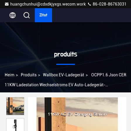
huangchunhui@cdxdkjyxgs.wecom.work
86-028-86763031
Zitat
produits
Heim
>
Produits
>
Wallbox EV-Ladegerät
>
OCPP1.6 Json CER
11KW Ladestation Wechselstroms EV Auto-Ladegerät-
einphasiges