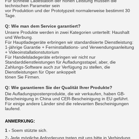
Für schnelle Ladestation der hohen Leistung müssen die
technischen Parameter sein
vor Produktion und der Prototypzeit normalerweise bestimmt 30
Tage.
Q:
Wie man dem Service garantiert?
Unsere Produkte werden in zwei Kategorien unterteilt: Haushalt
und Werbung.
Für Hauptladegeräte erbringen wir standardisierte Dienstleistung:
1-jährige Garantie + Ferninstallations- und Verwendungsanleitung
+ Videoinstallationstutorium
Für Handelsladegeräte erbringen wir nicht nur
Standarddienstleistungen für Aufladungsstapel, aber, die
Zahlungs-Software auch zur Verfügung zu stellen, die
Dienstleistungen für Oper ankoppelt
tönen Sie Firmen.
Q:
Wie garantieren Sie der Qualität Ihrer Produkte?
Die Aufladungspostenprodukte, die wir verkaufen, haben GB-
Bescheinigung in China und CER-Bescheinigung in EU geführt.
Für einige andere Länder sind die relevanten Bescheinigungen
laufend.
ANMERKUNG:
1 -
Soem stützte sich.
2-
Jede mögliche Anforderung treten mit uns bitte in Verbindung,