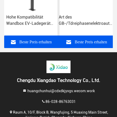
Hohe Kompatibilität
Art des
Wandbox EV-Ladegerät
GB-/Tdreiphasenelektroauto-
CE Wandmontierte EV-
Ladegerät-11KW - 2
Ladestation
Hauptaufladungspunkt
Beste Preis erhalten
Beste Preis erhalten
Chengdu Xiangdao Technology Co., Ltd.
huangchunhui@cdxdkjyxgs.wecom.work
86-028-86763031
Raum A, 10/F, Block B, Wangfujing, 5 Huaxing Main Street,