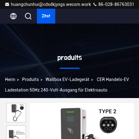
huangchunhui@cdxdkjyxgs.wecom.work
86-028-86763031
Zitat
produits
Heim
>
Produits
>
Wallbox EV-Ladegerät
>
CER Handels-EV
Ladestation 50Hz 240-Volt-Ausgang für Elektroauto