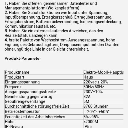
1.
Haben Sie offenen, gemeinsamen Datenleiter und
Managementplattform (Wolkenplattform)
2.
Haben Sie Schutzfunktionen wie Input unter Spannung,
Inputüberspannung, Ertragkurzschluß, Ertragüberspannung,
Ertragüberstrom, Batterierückverbindung, Isolierungsentdeckung,
Kommunikationsausfall, etc.
3.
Haben Sie ein externes laufendes Anzeichen, das den
Realzeitstatus anzeigen kann.
4.
breite Palette von Wechselstrom-Ausgangsspannung, hohe
Eignung des Gebrauchsgitters, Dreiphaseninput mit drei Drähten
ohne ungültige Linie in der Gleichrichtereinheit.
Produkt-Parameter
Produktname
Elektro-Mobil-Hauptlad
Produktart
Haus
Eingangsspannung
220vac ± 20%
Frequenz
50Hz/60Hz
Ausgangsspannungsstrecke
230V±10%
Nennleistung gegenwärtig
32A
Gebührengewehrlänge
5M
Durchschnittliche störungsfreie Zeit
8760 Stunden
Betriebstemperatur
‚- 20℃~+50℃
Feuchtigkeit des Arbeitsbereiches
5%~95%
Höhe
≤2000M
IP-Niveau
IP55