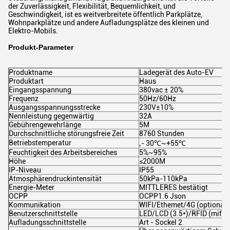
der Zuverlässigkeit, Flexibilität, Bequemlichkeit, und
Geschwindigkeit, ist es weitverbreitete öffentlich Parkplätze,
Wohnparkplätze und andere Aufladungsplätze des kleinen und
Elektro-Mobils.
Produkt-Parameter
Produktname
Ladegerät des Auto-EV
Produktart
Haus
Eingangsspannung
380vac ± 20%
Frequenz
50Hz/60Hz
Ausgangsspannungsstrecke
230V±10%
Nennleistung gegenwärtig
32A
Gebührengewehrlänge
5M
Durchschnittliche störungsfreie Zeit
8760 Stunden
Betriebstemperatur
‚- 30℃~+55℃
Feuchtigkeit des Arbeitsbereiches
5%~95%
Höhe
≤2000M
IP-Niveau
IP55
Atmosphärendruckintensität
50kPa-110kPa
Energie-Meter
MITTLERES bestätigt
OCPP
OCPP1.6 Json
Kommunikation
WIFI/Ethemet/4G (optional)
Benutzerschnittstelle
LED/LCD (3.5*)/RFID (mifar
Aufladungsschnittstelle
Art - Sockel 2