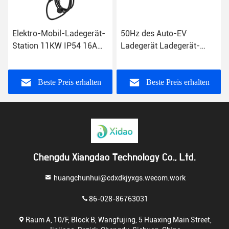
Elektro-Mobil-Ladegerät-
50Hz des Auto-EV
Station 11KW IP54 16A
Ladegerät Ladegerät-
Iec 61851-1
intelligentes schnell
aufladendes des
Ausgangs7kw
Beste Preis erhalten
Beste Preis erhalten
Chengdu Xiangdao Technology Co., Ltd.
huangchunhui@cdxdkjyxgs.wecom.work
86-028-86763031
Raum A, 10/F, Block B, Wangfujing, 5 Huaxing Main Street,