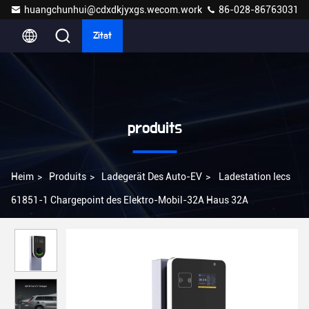
huangchunhui@cdxdkjyxgs.wecom.work
86-028-86763031
Zitat
produits
Heim
>
Produits
>
Ladegerät Des Auto-EV
>
Ladestation Iecs
61851-1 Chargepoint des Elektro-Mobil-32A Haus 32A