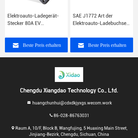
Elektroauto-Ladegerät-
SAE J1772 Art der
Stecker 80A EV
Elektroauto-Ladebuchse-
Ladebuchse-GB/T
250V IP55 - Phase 2 3
Beste Preis erhalten
Beste Preis erhalten
Chengdu Xiangdao Technology Co., Ltd.
huangchunhui@cdxdkjyxgs.wecom.work
86-028-86763031
Raum A, 10/F, Block B, Wangfujing, 5 Huaxing Main Street,
Jinjiang-Bezirk, Chengdu, Sichuan, China