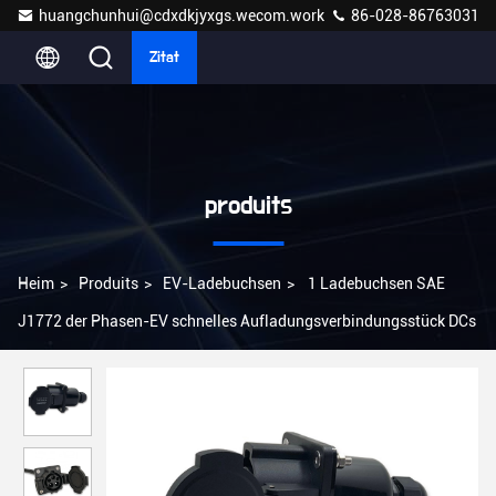
huangchunhui@cdxdkjyxgs.wecom.work
86-028-86763031
Zitat
produits
Heim
>
Produits
>
EV-Ladebuchsen
>
1 Ladebuchsen SAE
J1772 der Phasen-EV schnelles Aufladungsverbindungsstück DCs