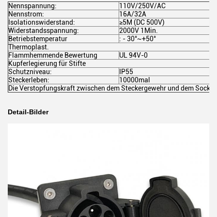
Nennspannung:
110V/250V/AC
Nennstrom:
16A/32A
Isolationswiderstand:
≥5M (DC 500V)
Widerstandsspannung:
2000V 1Min.
Betriebstemperatur
: - 30°~+50°
Thermoplast.
Flammhemmende Bewertung
UL 94V-0
Kupferlegierung für Stifte
Schutzniveau:
IP55
Steckerleben:
10000mal
Die Verstopfungskraft zwischen dem Steckergewehr und dem Sockel so
Detail-Bilder