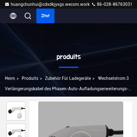
huangchunhui@cdxdkjyxgs.wecom.work
86-028-86763031
Zitat
produits
Heim
>
Produits
>
Zubehör Für Ladegeräte
>
Wechselstrom 3
Verlängerungskabel des Phasen-Auto-Aufladungserweiterungs-
Kabel-GB/T SAE J1772