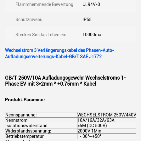
Flammhemmende Bewertung:
UL94V-0
Schutzniveau:
IP55
Stecken Sie das Leben ein:
10000mal
Wechselstrom 3 Verlängerungskabel des Phasen-Auto-
Aufladungserweiterungs-Kabel-GB/T SAE J1772
GB/T 250V/10A Aufladungsgewehr Wechselstroms 1-
Phase EV mit 3*2mm ² +0.75mm ² Kabel
Produkt-Parameter
Nennspannung:
WECHSELSTROM 250V/440V
Nennstrom:
10A/16A/32A/63A
Isolationswiderstand:
≥5M (DC 500V)
Widerstandsspannung:
2000V 1Min.
Betriebstemperatur
: - 30°~+50°